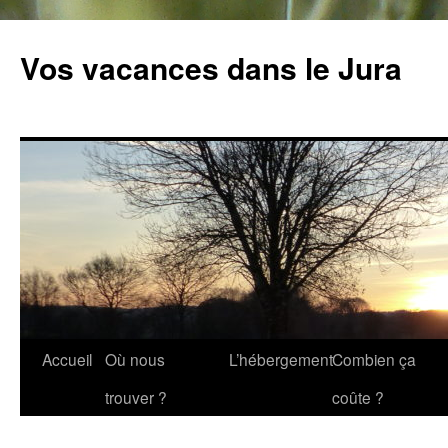
Vos vacances dans le Jura
Accueil
Où nous
L’hébergement
Combien ça
Aller
trouver ?
coûte ?
au
contenu