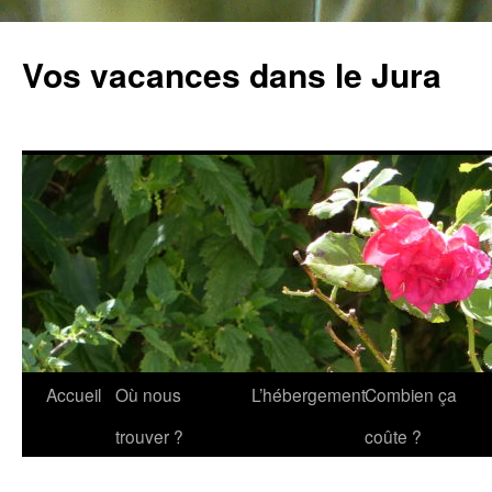
Vos vacances dans le Jura
Accueil
Où nous
L’hébergement
Combien ça
Aller
trouver ?
coûte ?
au
contenu